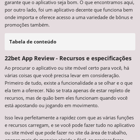
garante que o aplicativo seja bom. O que encontramos aqui,
por outro lado, foi um aplicativo decente que funciona bem
onde importa e oferece acesso a uma variedade de bônus e
promoções também.
Tabela de conteúdo
22bet App Review - Recursos e especificações
Ao procurar o aplicativo ou site móvel certo para você, há
várias coisas que você precisa levar em consideração.
Primeiro de tudo, existe a funcionalidade a se olhar e o que
ela tem a oferecer. Não se trata apenas de estar repleto de
recursos, mas de quão bem eles funcionam quando você
está apostando ou jogando em movimento.
Isso leva perfeitamente a rapidez com que as várias funções
e recursos carregam, e se você pode fazer tudo no aplicativo
ou site móvel que pode fazer no site da área de trabalho,
apenas mais de maneira rápida e fácil, se precisar fazer