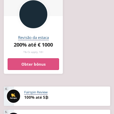
Revisão da estaca
200% até € 1000
T& Cs apply, 18+
Obter bônus
4.
Fairspin Review
100% até 5₿
5.