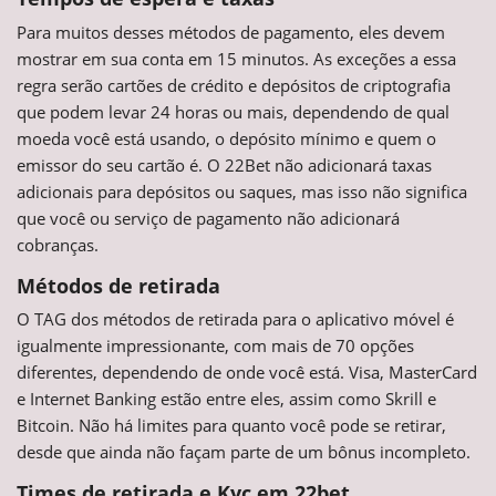
Para muitos desses métodos de pagamento, eles devem
mostrar em sua conta em 15 minutos. As exceções a essa
regra serão cartões de crédito e depósitos de criptografia
que podem levar 24 horas ou mais, dependendo de qual
moeda você está usando, o depósito mínimo e quem o
emissor do seu cartão é. O 22Bet não adicionará taxas
adicionais para depósitos ou saques, mas isso não significa
que você ou serviço de pagamento não adicionará
cobranças.
Métodos de retirada
O TAG dos métodos de retirada para o aplicativo móvel é
igualmente impressionante, com mais de 70 opções
diferentes, dependendo de onde você está. Visa, MasterCard
e Internet Banking estão entre eles, assim como Skrill e
Bitcoin. Não há limites para quanto você pode se retirar,
desde que ainda não façam parte de um bônus incompleto.
Times de retirada e Kyc em 22bet