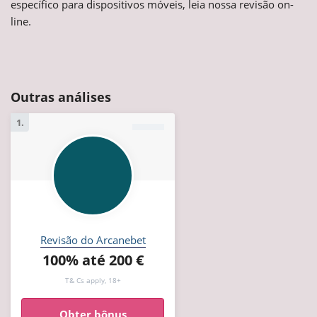
específico para dispositivos móveis, leia nossa revisão on-
line.
Outras análises
1.
Revisão do Arcanebet
100% até 200 €
T& Cs apply, 18+
Obter bônus