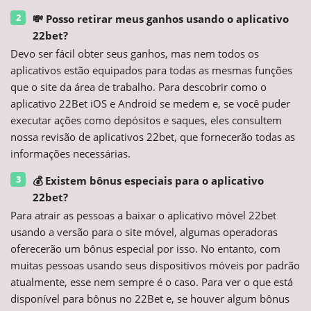
💸 Posso retirar meus ganhos usando o aplicativo
22bet?
Devo ser fácil obter seus ganhos, mas nem todos os
aplicativos estão equipados para todas as mesmas funções
que o site da área de trabalho. Para descobrir como o
aplicativo 22Bet iOS e Android se medem e, se você puder
executar ações como depósitos e saques, eles consultem
nossa revisão de aplicativos 22bet, que fornecerão todas as
informações necessárias.
💰 Existem bônus especiais para o aplicativo
22bet?
Para atrair as pessoas a baixar o aplicativo móvel 22bet
usando a versão para o site móvel, algumas operadoras
oferecerão um bônus especial por isso. No entanto, com
muitas pessoas usando seus dispositivos móveis por padrão
atualmente, esse nem sempre é o caso. Para ver o que está
disponível para bônus no 22Bet e, se houver algum bônus