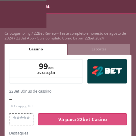
Criptogambling
/
22Bet Review - Teste completo e honesto de agosto de
2024
/
22Bet App - Guia completo Como baixar 22bet 2024
Cassino
Esportes
99
/100
AVALIAÇÃO
22Bet Bônus de cassino
–
T& Cs apply, 18+
*****
Vá para 22bet Casino
Destaques