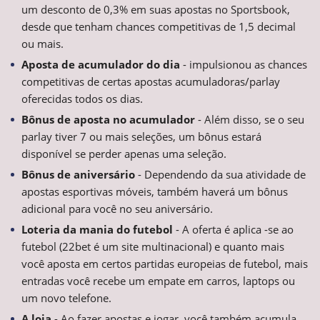
um desconto de 0,3% em suas apostas no Sportsbook,
desde que tenham chances competitivas de 1,5 decimal
ou mais.
Aposta de acumulador do dia
- impulsionou as chances
competitivas de certas apostas acumuladoras/parlay
oferecidas todos os dias.
Bônus de aposta no acumulador
- Além disso, se o seu
parlay tiver 7 ou mais seleções, um bônus estará
disponível se perder apenas uma seleção.
Bônus de aniversário
- Dependendo da sua atividade de
apostas esportivas móveis, também haverá um bônus
adicional para você no seu aniversário.
Loteria da mania do futebol
- A oferta é aplica -se ao
futebol (22bet é um site multinacional) e quanto mais
você aposta em certos partidas europeias de futebol, mais
entradas você recebe um empate em carros, laptops ou
um novo telefone.
A loja
- Ao fazer apostas e jogar, você também acumula