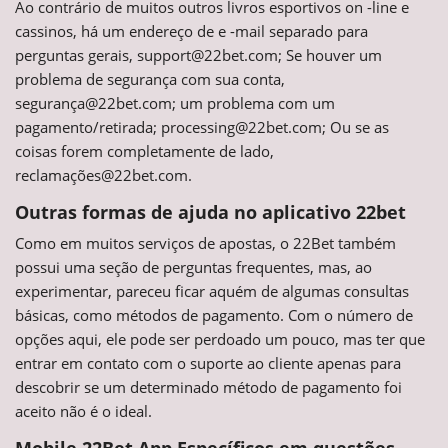
Ao contrário de muitos outros livros esportivos on -line e
cassinos, há um endereço de e -mail separado para
perguntas gerais,
support@22bet.com
; Se houver um
problema de segurança com sua conta,
seguranç
a@22bet.com
; um problema com um
pagamento/retirada;
processing@22bet.com
; Ou se as
coisas forem completamente de lado,
reclamaçõ
es@22bet.com
.
Outras formas de ajuda no aplicativo 22bet
Como em muitos serviços de apostas, o 22Bet também
possui uma seção de perguntas frequentes, mas, ao
experimentar, pareceu ficar aquém de algumas consultas
básicas, como métodos de pagamento. Com o número de
opções aqui, ele pode ser perdoado um pouco, mas ter que
entrar em contato com o suporte ao cliente apenas para
descobrir se um determinado método de pagamento foi
aceito não é o ideal.
Mobile 22Bet App Específicos em questões