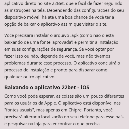
aplicativo direto no site 22Bet, que é fácil de fazer seguindo
as instruções na tela. Dependendo das configurações do seu
dispositivo móvel, há até uma boa chance de você ter a
opção de baixar o aplicativo assim que visitar o site.
Você precisará instalar o arquivo .apk (como não o está
baixando de uma fonte 'aprovada') e permitir a instalação
em suas configurações de segurança. Se você optar por
fazer isso ou não, depende de você, mas não tivemos
problemas durante esse processo. O aplicativo concluirá o
processo de instalação e pronto para disparar como
qualquer outro aplicativo.
Baixando o aplicativo 22bet - iOS
Como você pode esperar, as coisas são um pouco diferentes
para os usuários da Apple. O aplicativo está disponível nas
"fontes usuais", mas apenas em Chipre. Portanto, você
precisará alterar a localização do seu telefone para esse país
e pesquisar na loja para encontrar o que precisa.