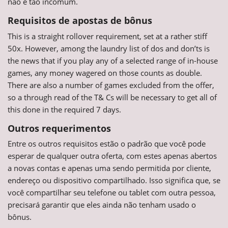
não é tão incomum.
Requisitos de apostas de bônus
This is a straight rollover requirement, set at a rather stiff
50x. However, among the laundry list of dos and don’ts is
the news that if you play any of a selected range of in-house
games, any money wagered on those counts as double.
There are also a number of games excluded from the offer,
so a through read of the T& Cs will be necessary to get all of
this done in the required 7 days.
Outros requerimentos
Entre os outros requisitos estão o padrão que você pode
esperar de qualquer outra oferta, com estes apenas abertos
a novas contas e apenas uma sendo permitida por cliente,
endereço ou dispositivo compartilhado. Isso significa que, se
você compartilhar seu telefone ou tablet com outra pessoa,
precisará garantir que eles ainda não tenham usado o
bônus.