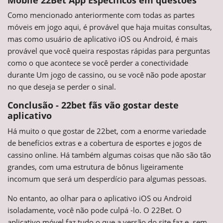
Como mencionado anteriormente com todas as partes
móveis em jogo aqui, é provável que haja muitas consultas,
mas como usuário de aplicativo iOS ou Android, é mais
provável que você queira respostas rápidas para perguntas
como o que acontece se você perder a conectividade
durante Um jogo de cassino, ou se você não pode apostar
no que deseja se perder o sinal.
Conclusão - 22bet fãs vão gostar deste
aplicativo
Há muito o que gostar de 22bet, com a enorme variedade
de benefícios extras e a cobertura de esportes e jogos de
cassino online. Há também algumas coisas que não são tão
grandes, com uma estrutura de bônus ligeiramente
incomum que será um desperdício para algumas pessoas.
No entanto, ao olhar para o aplicativo iOS ou Android
isoladamente, você não pode culpá -lo. O 22Bet. O
aplicativo móvel faz tudo o que a versão do site faz e, sem