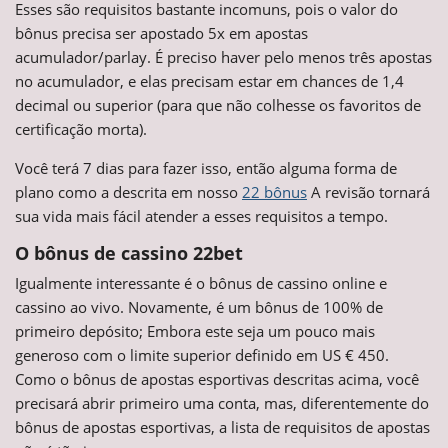
Esses são requisitos bastante incomuns, pois o valor do
bônus precisa ser apostado 5x em apostas
acumulador/parlay. É preciso haver pelo menos três apostas
no acumulador, e elas precisam estar em chances de 1,4
decimal ou superior (para que não colhesse os favoritos de
certificação morta).
Você terá 7 dias para fazer isso, então alguma forma de
plano como a descrita em nosso
22 bônus
A revisão tornará
sua vida mais fácil atender a esses requisitos a tempo.
O bônus de cassino 22bet
Igualmente interessante é o bônus de cassino online e
cassino ao vivo. Novamente, é um bônus de 100% de
primeiro depósito; Embora este seja um pouco mais
generoso com o limite superior definido em US € 450.
Como o bônus de apostas esportivas descritas acima, você
precisará abrir primeiro uma conta, mas, diferentemente do
bônus de apostas esportivas, a lista de requisitos de apostas