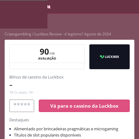
Criptogambling
/
Luckbox Review - é legítimo? Agosto de 2024
90
/100
AVALIAÇÃO
Bônus de cassino da Luckbox
–
T& Cs apply, 18+
*****
Vá para o cassino da Luckbox
Destaques
Alimentado por brincadeiras pragmáticas e microgaming
Títulos de slot populares disponíveis