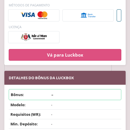
MÉTODOS DE PAGAMENTO
LICENÇA
Vá para Luckbox
DETALHES DO BÔNUS DA LUCKBOX
Bônus:
–
Modelo:
-
Requisitos (WR):
-
Min. Depósito:
-