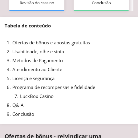
Revisão do cassino
Conclusão
Tabela de conteúdo
Ofertas de bônus e apostas gratuitas
Usabilidade, olhe e sinta
Métodos de Pagamento
Atendimento ao Cliente
Licença e segurança
Programa de recompensas e fidelidade
LuckBox Casino
Q& A
Conclusão
Ofertas de bônus - reivindicar uma