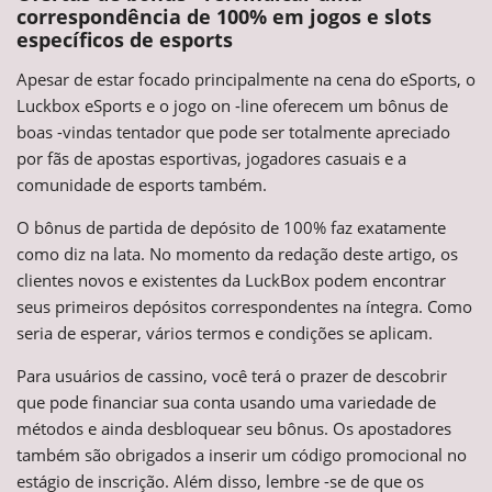
correspondência de 100% em jogos e slots
específicos de esports
Apesar de estar focado principalmente na cena do eSports, o
Luckbox eSports e o jogo on -line oferecem um bônus de
boas -vindas tentador que pode ser totalmente apreciado
por fãs de apostas esportivas, jogadores casuais e a
comunidade de esports também.
O bônus de partida de depósito de 100% faz exatamente
como diz na lata. No momento da redação deste artigo, os
clientes novos e existentes da LuckBox podem encontrar
seus primeiros depósitos correspondentes na íntegra. Como
seria de esperar, vários termos e condições se aplicam.
Para usuários de cassino, você terá o prazer de descobrir
que pode financiar sua conta usando uma variedade de
métodos e ainda desbloquear seu bônus. Os apostadores
também são obrigados a inserir um código promocional no
estágio de inscrição. Além disso, lembre -se de que os