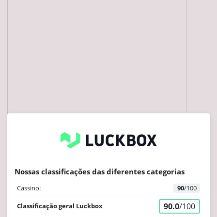
Nossas classificações das diferentes categorias
Cassino:
90
/100
90.0
/100
Classificação geral Luckbox