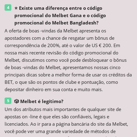
⭐ Existe uma diferença entre o código
promocional do Melbet Gana e o código
promocional do Melbet Bangladesh?
A oferta de boas -vindas da Melbet apresenta os
apostadores com a chance de resgatar um bônus de
correspondência de 200%, até o valor de US € 200. Em
nossa mais recente revisão do código promocional do
Melbet, discutimos como você pode desbloquear o bônus
de boas -vindas do Melbet, apresentamos nossas cinco
principais dicas sobre a melhor forma de usar os créditos da
BET, o que são os pontos de clube e pontuação, como
depositar dinheiro em sua conta e muito mais.
🎲 Melbet é legítimo?
Um dos atributos mais importantes de qualquer site de
apostas on -line é que eles são confiáveis, legais e
licenciados. Ao ir para a página bancária do site da Melbet,
você pode ver uma grande variedade de métodos de