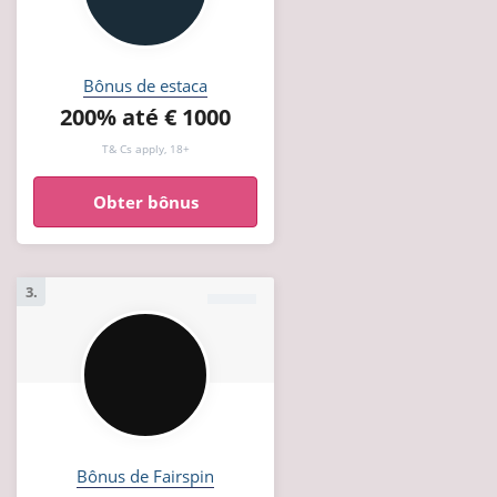
Bônus de estaca
200% até € 1000
T& Cs apply, 18+
Obter bônus
3.
Bônus de Fairspin