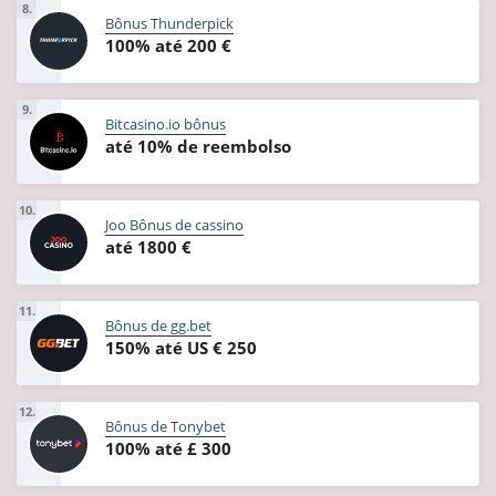
8.
Bônus Thunderpick
100% até 200 €
9.
Bitcasino.io bônus
até 10% de reembolso
10.
Joo Bônus de cassino
até 1800 €
11.
Bônus de gg.bet
150% até US € 250
12.
Bônus de Tonybet
100% até £ 300