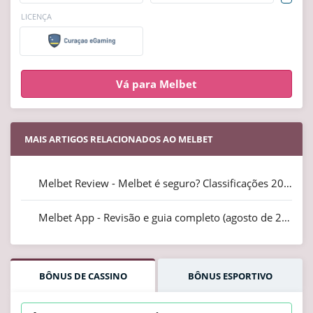
LICENÇA
Vá para Melbet
MAIS ARTIGOS RELACIONADOS AO MELBET
Melbet Review - Melbet é seguro? Classificações 2024
Melbet App - Revisão e guia completo (agosto de 2024)
BÔNUS DE CASSINO
BÔNUS ESPORTIVO