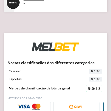
–
Nossas classificações das diferentes categorias
Cassino:
9.4
/10
Esportes:
9.6
/10
9.5
/10
Melbet de classificação de bônus geral
MÉTODOS DE PAGAMENTO