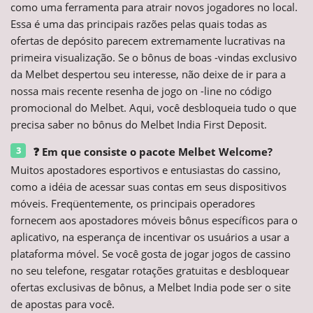
como uma ferramenta para atrair novos jogadores no local.
Essa é uma das principais razões pelas quais todas as
ofertas de depósito parecem extremamente lucrativas na
primeira visualização. Se o bônus de boas -vindas exclusivo
da Melbet despertou seu interesse, não deixe de ir para a
nossa mais recente resenha de jogo on -line no código
promocional do Melbet. Aqui, você desbloqueia tudo o que
precisa saber no bônus do Melbet India First Deposit.
❓ Em que consiste o pacote Melbet Welcome?
Muitos apostadores esportivos e entusiastas do cassino,
como a idéia de acessar suas contas em seus dispositivos
móveis. Freqüentemente, os principais operadores
fornecem aos apostadores móveis bônus específicos para o
aplicativo, na esperança de incentivar os usuários a usar a
plataforma móvel. Se você gosta de jogar jogos de cassino
no seu telefone, resgatar rotações gratuitas e desbloquear
ofertas exclusivas de bônus, a Melbet India pode ser o site
de apostas para você.