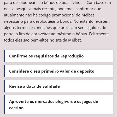
para desbloquear seu bônus de boas -vindas. Com base em
nossa pesquisa mais recente, podemos confirmar que
atualmente não há código promocional do Melbet
necessário para desbloquear o bônus; No entanto, existem
alguns termos e condições que precisam ser seguidos de
perto, a fim de aproveitar ao máximo o bônus. Felizmente,
todos eles são bem-altos no site da Melbet.
Confirme os requisitos de reprodução
Considere o seu primeiro valor de depósito
Revise a data de validade
Aproveite os mercados elegíveis e os jogos de
cassino