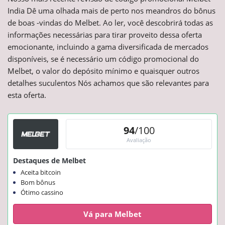
India Dê uma olhada mais de perto nos meandros do bônus
de boas -vindas do Melbet. Ao ler, você descobrirá todas as
informações necessárias para tirar proveito dessa oferta
emocionante, incluindo a gama diversificada de mercados
disponíveis, se é necessário um código promocional do
Melbet, o valor do depósito mínimo e quaisquer outros
detalhes suculentos Nós achamos que são relevantes para
esta oferta.
94
/100
Avaliação
Destaques de Melbet
Aceita bitcoin
Bom bônus
Ótimo cassino
Vá para Melbet