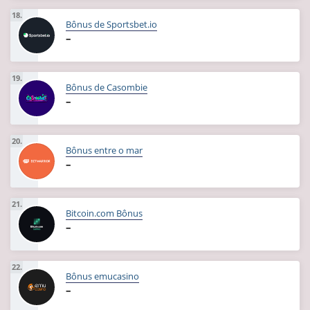
18.
Bônus de Sportsbet.io
–
19.
Bônus de Casombie
–
20.
Bônus entre o mar
–
21.
Bitcoin.com Bônus
–
22.
Bônus emucasino
–