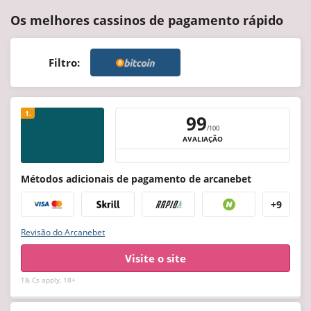
levar em consideração, entendemos a atração de um
a Portugal e Índia ou além - geralmente têm o preço da
cassino online de pagamento rápido.
Os melhores cassinos de pagamento rápido
velocidade. Com isso em mente, veremos como você pode
encontrar o melhor cassino para você e suas necessidades
sem ter que esperar uma idade para ver seus ganhos.
Filtro:
1.
99
/100
AVALIAÇÃO
Métodos adicionais de pagamento de arcanebet
+9
Revisão do Arcanebet
Visite o site
T& Cs apply, 18+