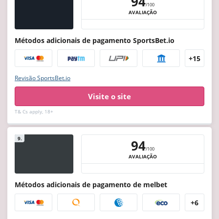
94
/100
AVALIAÇÃO
Métodos adicionais de pagamento SportsBet.io
+15
Revisão SportsBet.io
Visite o site
T& Cs apply, 18+
9.
94
/100
AVALIAÇÃO
Métodos adicionais de pagamento de melbet
+6