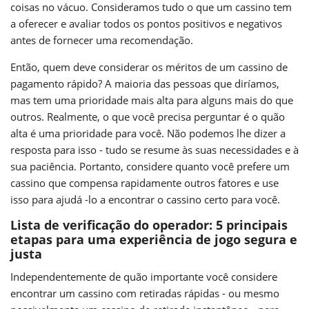
coisas no vácuo. Consideramos tudo o que um cassino tem
a oferecer e avaliar todos os pontos positivos e negativos
antes de fornecer uma recomendação.
Então, quem deve considerar os méritos de um cassino de
pagamento rápido? A maioria das pessoas que diríamos,
mas tem uma prioridade mais alta para alguns mais do que
outros. Realmente, o que você precisa perguntar é o quão
alta é uma prioridade para você. Não podemos lhe dizer a
resposta para isso - tudo se resume às suas necessidades e à
sua paciência. Portanto, considere quanto você prefere um
cassino que compensa rapidamente outros fatores e use
isso para ajudá -lo a encontrar o cassino certo para você.
Lista de verificação do operador: 5 principais
etapas para uma experiência de jogo segura e
justa
Independentemente de quão importante você considere
encontrar um cassino com retiradas rápidas - ou mesmo