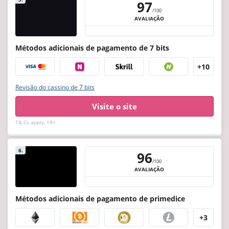
97
/100
AVALIAÇÃO
Métodos adicionais de pagamento de 7 bits
+10
Revisão do cassino de 7 bits
Visite o site
T& Cs apply, 18+
6.
96
/100
AVALIAÇÃO
Métodos adicionais de pagamento de primedice
+3