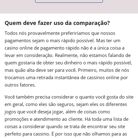
Quem deve fazer uso da comparação?
Todos nós provavelmente preferiríamos que nossos
pagamentos sejam o mais rápido possível. Mas ter um
casino online de pagamento rápido não é a única coisa a
levar em consideração. Realmente, não estamos falando de
quem gostaria de obter seu dinheiro o mais rápido possível,
mas quão alta deve ser para você. Primeiro, muitos de nós
trocamos uma retirada instantânea de cassinos online por
outros fatores.
Você também precisa considerar o quanto você gosta do site
em geral, como eles são seguros, sejam eles os diferentes
jogos que você deseja jogar, além de coisas como
promoções e atendimento ao cliente. Há toda uma lista de
coisas a considerar quando se trata de encontrar seu site
perfeito para cassino. É por isso que não olhamos para as