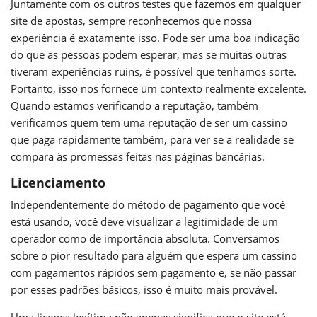
Juntamente com os outros testes que fazemos em qualquer
site de apostas, sempre reconhecemos que nossa
experiência é exatamente isso. Pode ser uma boa indicação
do que as pessoas podem esperar, mas se muitas outras
tiveram experiências ruins, é possível que tenhamos sorte.
Portanto, isso nos fornece um contexto realmente excelente.
Quando estamos verificando a reputação, também
verificamos quem tem uma reputação de ser um cassino
que paga rapidamente também, para ver se a realidade se
compara às promessas feitas nas páginas bancárias.
Licenciamento
Independentemente do método de pagamento que você
está usando, você deve visualizar a legitimidade de um
operador como de importância absoluta. Conversamos
sobre o pior resultado para alguém que espera um cassino
com pagamentos rápidos sem pagamento e, se não passar
por esses padrões básicos, isso é muito mais provável.
Uma licença legítima não apenas significa que o site está