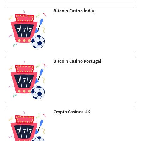
Bitcoin Casino Índia
Bitcoin Casino Portugal
Crypto Casinos UK