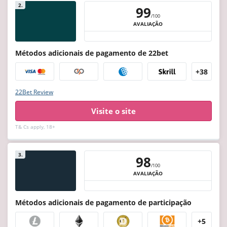
2.
99
/100
AVALIAÇÃO
Métodos adicionais de pagamento de 22bet
+38
22Bet Review
Visite o site
T& Cs apply, 18+
3.
98
/100
AVALIAÇÃO
Métodos adicionais de pagamento de participação
+5