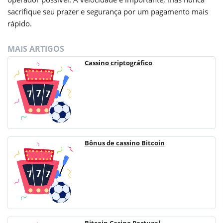
sacrifique seu prazer e segurança por um pagamento mais
rápido.
MAIS ARTIGOS
Cassino criptográfico
Bônus de cassino Bitcoin
Bitcoin Casino Portugal