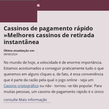
Cassinos de pagamento rápido
»Melhores cassinos de retirada
instantânea
Última atualização em:
08/08/2024
No mundo de hoje, a velocidade é de enorme importância.
Estamos acostumados a conseguir praticamente tudo o que
queremos em alguns cliques e, de fato, é essa conveniência
que é parte da razão pela qual o jogo online - seja um
Cassino criptográfico
ou não - tornou -se tão popular. Para
muitas pessoas, um cassino de pagamento rápido é o único
tipo de site de cassino que eles estão dispostos a aceitar e,
consulte Mais informação
Infelizmente, a segurança e o anonimato que tornaram as
embora esteja longe de ser a única coisa que você deve
criptomoedas tão populares em todo o mundo - do Portugal