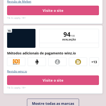
Revisão de Melbet
Visite o site
T& Cs apply, 18+
10.
94
/100
AVALIAÇÃO
Métodos adicionais de pagamento winz.io
+13
Revisão winz.io
Visite o site
T& Cs apply, 18+
Mostre todas as marcas