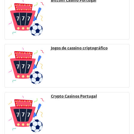
Jogos de cassino criptográfico
Crypto Casinos Portugal