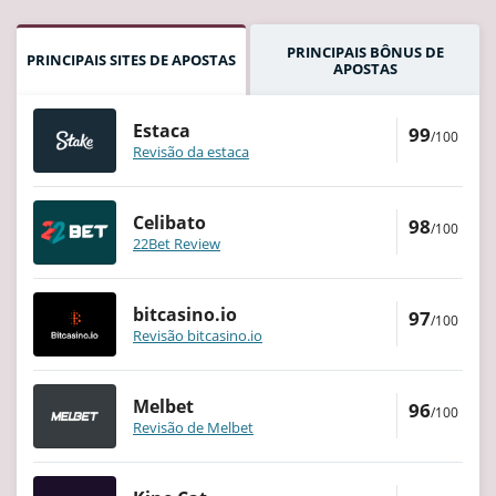
PRINCIPAIS BÔNUS DE
PRINCIPAIS SITES DE APOSTAS
APOSTAS
Estaca
99
/100
Revisão da estaca
Celibato
98
/100
22Bet Review
bitcasino.io
97
/100
Revisão bitcasino.io
Melbet
96
/100
Revisão de Melbet