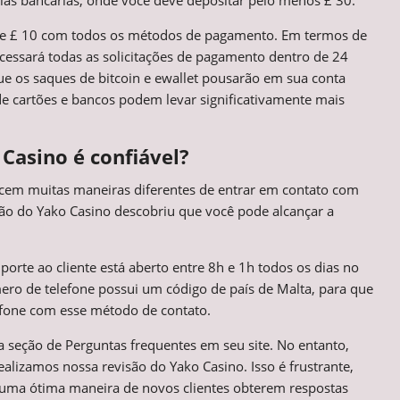
de £ 10 com todos os métodos de pagamento. Em termos de
ocessará todas as solicitações de pagamento dentro de 24
ue os saques de bitcoin e ewallet pousarão em sua conta
de cartões e bancos podem levar significativamente mais
Casino é confiável?
cem muitas maneiras diferentes de entrar em contato com
são do Yako Casino descobriu que você pode alcançar a
rte ao cliente está aberto entre 8h e 1h todos os dias no
ero de telefone possui um código de país de Malta, para que
efone com esse método de contato.
eção de Perguntas frequentes em seu site. No entanto,
alizamos nossa revisão do Yako Casino. Isso é frustrante,
 uma ótima maneira de novos clientes obterem respostas