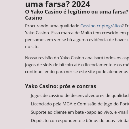
uma farsa? 2024
18.
08.
Revisão SportsBet.io
O Yako Casino é legítimo ou uma farsa?
19.
09.
Revisão de Melbet
Casino
Procurando uma qualidade
Cassino criptográfico
? E
20.
10.
Revisão winz.io
Yako Casino. Essa marca de Malta tem crescido em 
pensamos em ver se há alguma evidência de haver um
no site.
Nossa revisão do Yako Casino analisará todos os asp
jogos de slots de bitcoin até o licenciamento e os m
continue lendo para ver se este site pode atender às
Yako Casino: prós e contras
Jogos de cassino de desenvolvedores de qualidad
Licenciado pela MGA e Comissão de Jogo do Port
Suporte ao cliente em bate -papo ao vivo, e -mail 
Depósito correspondente e bônus de boas -vindas