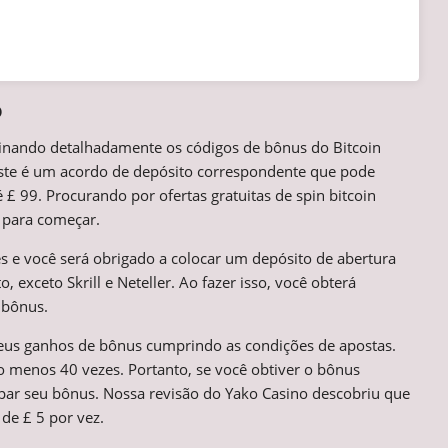
o
nando detalhadamente os códigos de bônus do Bitcoin
Este é um acordo de depósito correspondente que pode
£ 99. Procurando por ofertas gratuitas de spin bitcoin
 para começar.
tes e você será obrigado a colocar um depósito de abertura
xceto Skrill e Neteller. Ao fazer isso, você obterá
 bônus.
 seus ganhos de bônus cumprindo as condições de apostas.
o menos 40 vezes. Portanto, se você obtiver o bônus
par seu bônus. Nossa revisão do Yako Casino descobriu que
de £ 5 por vez.