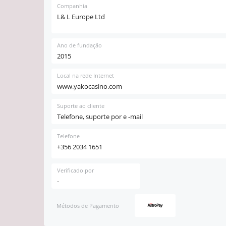
Companhia
L& L Europe Ltd
Ano de fundação
2015
Local na rede Internet
www.yakocasino.com
Suporte ao cliente
Telefone, suporte por e -mail
Telefone
+356 2034 1651
Verificado por
-
Métodos de Pagamento