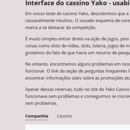
Interface do cassino Yako - usab
Em nosso teste de cassino Yako, descobrimos que a
razoavelmente intuitivo. O ousado esquema de core
marca a se destacar da competição.
É muito simples entrar direto na ação de jogos, pois
coisas como slots de vídeo, slots, loteria, jogos de 
gostamos do fato de que havia um recurso de pesqui
No entanto, encontramos alguns problemas em noss
funcionar. O link da seção de perguntas frequentes 
encontrar informações úteis sobre as promoções atu
Apesar dessas reservas, tudo no site do Yako Casino 
funcionava sem problemas e conseguimos se inscrev
sem problemas.
Companhia
Cassino