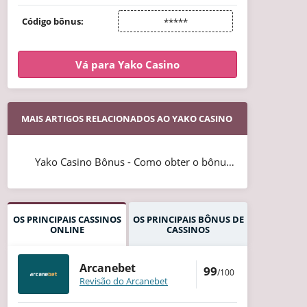
Código bônus:
*****
Vá para Yako Casino
MAIS ARTIGOS RELACIONADOS AO YAKO CASINO
Yako Casino Bônus - Como obter o bônus de Yako de agosto de 2024
OS PRINCIPAIS CASSINOS
OS PRINCIPAIS BÔNUS DE
ONLINE
CASSINOS
Arcanebet
99
/100
Revisão do Arcanebet