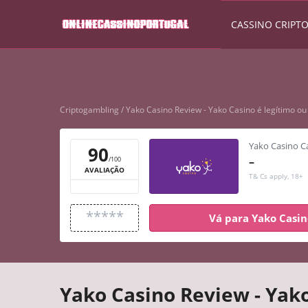
CASSINO CRIPT
Melhores cassinos de criptografia
Melhore
Melhores casas de apostas de Bitcoin
01.
Revisão do Arcanebet
11.
Criptogambling
/
Yako Casino Review - Yako Casino é legítimo o
01.
Revisão da estaca
02.
22Bet Review
12.
Yako Casino C
03.
Revisão bitcasino.io
90
–
/100
03.
Revisão da estaca
13.
AVALIAÇÃO
05.
Kikoka Revivid
T& Cs apply, 18+
04.
Fairspin Review
14.
07.
Tonybet Review
*****
Vá para Yako Casin
Revisão do cassino de
05.
15.
7 bits
09.
Thunderpick Review
06.
Revisão de primedice
16.
11.
Revisão de megapari
Revisão do cassino
17.
07.
Yako Casino Review - Yako
BitStarz
13.
Revisão do Pinnacle