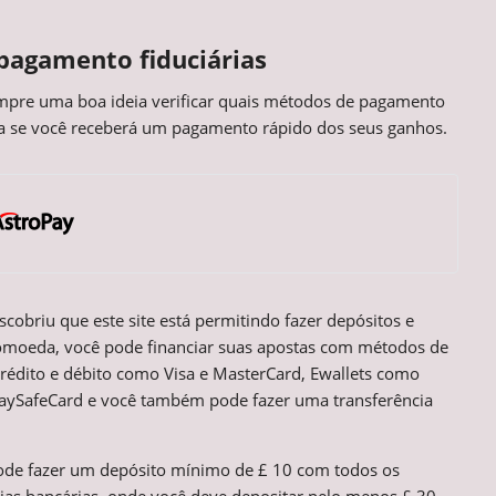
pagamento fiduciárias
Clube VIP
Não
empre uma boa ideia verificar quais métodos de pagamento
mina se você receberá um pagamento rápido dos seus ganhos.
+
cobriu que este site está permitindo fazer depósitos e
omoeda, você pode financiar suas apostas com métodos de
 crédito e débito como Visa e MasterCard, Ewallets como
o PaySafeCard e você também pode fazer uma transferência
ode fazer um depósito mínimo de £ 10 com todos os
as bancárias, onde você deve depositar pelo menos £ 30.