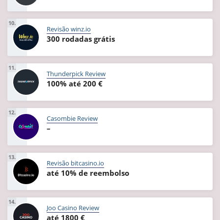
10.
Revisão winz.io
300 rodadas grátis
11.
Thunderpick Review
100% até 200 €
12.
Casombie Review
–
13.
Revisão bitcasino.io
até 10% de reembolso
14.
Joo Casino Review
até 1800 €