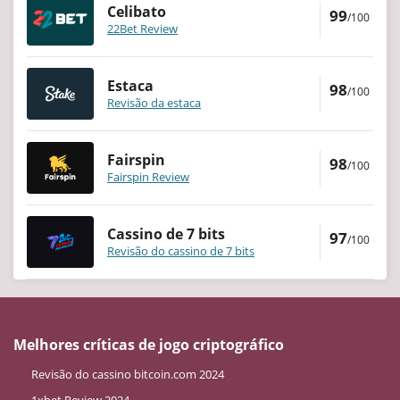
Celibato
99
/100
22Bet Review
Estaca
98
/100
Revisão da estaca
Fairspin
98
/100
Fairspin Review
Cassino de 7 bits
97
/100
Revisão do cassino de 7 bits
Arcanebet bom
9.9
/10
100% até 200 €
T& Cs apply
Melhores críticas de jogo criptográfico
Bônus de estaca
Revisão do cassino bitcoin.com 2024
9.8
/10
200% até € 1000