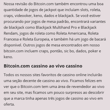
Nossa revisão do Bitcoin.com também encontrou uma boa
quantidade de jogos de jackpot que incluíam slots, roleta,
craps, videooker, keno, dados e blackjack. Se você estiver
procurando por jogos de mesa padrão, encontrará variantes
de blackjack como Blackjack Multihand Pro e Blackjack
Rendam, jogos de roleta como Roleta Americana, Roleta
Francesa e Roleta Europeia, e também há um jogo de bacará
disponível. Outros jogos de mesa encontrados em nosso
bitcoin.com incluem craps, pontão, sic bo, dados, poker e
keno.
Bitcoin.com cassino ao vivo cassino
Todos os nossos sites favoritos de cassino online incluirão
uma seção decente de cassino ao vivo. Ficamos felizes em
ver que o Bitcoin.com tem uma área de revendedor ao vivo
em seu site, mas ficamos um pouco surpresos ao descobrir
que a marca tinha apenas três jogos de cassino ao vivo em
oferta.