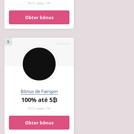
T& Cs apply, 18+
Obter bônus
3.
Bônus de Fairspin
100% até 5₿
T& Cs apply, 18+
Obter bônus