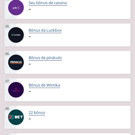
Seu bônus de cassino
–
25.
Bônus da Luckbox
–
26.
Bônus de pináculo
–
27.
Bônus de Wintika
–
28.
22 bônus
–