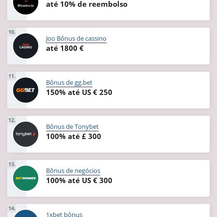
até 10% de reembolso
10.
Joo Bônus de cassino
até 1800 €
11.
Bônus de gg.bet
150% até US € 250
12.
Bônus de Tonybet
100% até £ 300
13.
Bônus de negócios
100% até US € 300
14.
1xbet bônus