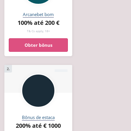
Arcanebet bom
100% até 200 €
T& Cs apply, 18+
Obter bônus
2.
Bônus de estaca
200% até € 1000