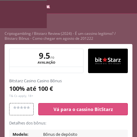
Criptogambling
/
Bitstarz Review (2024) - É um cassino legítimo?
/
Bitstarz Bônus - Como chegar em agosto de 201222
9.5
/10
AVALIAÇÃO
Bitstarz Casino Casino Bônus
100% até 100 €
T& Cs apply, 18+
*****
Vá para o cassino BitStarz
Detalhes dos bônus:
Modelo:
Bônus de depósito