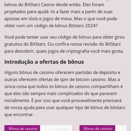
bônus do BitStarz Casino desde então. Eles foram
projetados para ajudá -lo a fazer mais a partir de suas
apostas em slots e jogos de mesa. Mas o que você pode
obter com um código de bônus Bitstarz 2024?
Você pode tentar usar seu código de bônus para obter giros
gratuitos do BitStarz. Ou confira nossa revisão do BitStarz
para descobrir, quais jogos de criptografia você mais gosta.
Introdução a ofertas de bônus
Alguns bônus de cassino oferecem partidas de depósito e
outras oferecem ofertas de spin de bitcoin cassino. Mas a
única coisa que todos os bônus de cassino compartilham é
que eles são sempre mais complicados do que parecem
inicialmente. É por isso que você provavelmente precisará
de nossa ajuda para usar qualquer tipo de bônus de bitstarz
que encontrar.
Bônus de cassino
Bônus de cassino