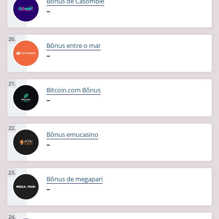
Bônus de Casombie
–
20.
Bônus entre o mar
–
21.
Bitcoin.com Bônus
–
22.
Bônus emucasino
–
23.
Bônus de megapari
–
24.