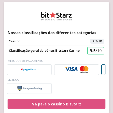
Nossas classificações das diferentes categorias
Cassino:
9.5
/10
9.5
/10
Classificação geral de bônus Bitstarz Casino
MÉTODOS DE PAGAMENTO
LICENÇA
Vá para o cassino BitStarz