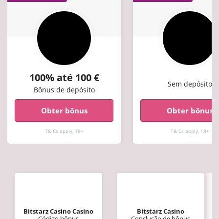
100% até 100 €
Sem depósito
Bônus de depósito
Obter bônus
Obter bônus
T& Cs apply, 18+
T& Cs apply, 18+
Bitstarz Casino Casino
Bitstarz Casino
Código bônus
Conclusão de bônus