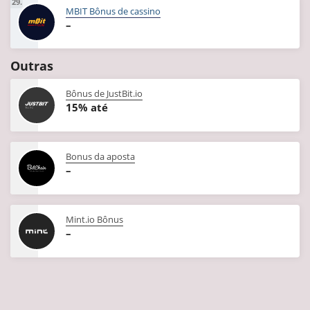
29.
MBIT Bônus de cassino
–
Outras
Bônus de JustBit.io
15% até
Bonus da aposta
–
Mint.io Bônus
–