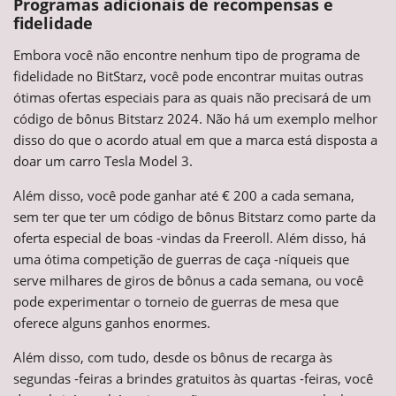
Programas adicionais de recompensas e
fidelidade
Embora você não encontre nenhum tipo de programa de
fidelidade no BitStarz, você pode encontrar muitas outras
ótimas ofertas especiais para as quais não precisará de um
código de bônus Bitstarz 2024. Não há um exemplo melhor
disso do que o acordo atual em que a marca está disposta a
doar um carro Tesla Model 3.
Além disso, você pode ganhar até € 200 a cada semana,
sem ter que ter um código de bônus Bitstarz como parte da
oferta especial de boas -vindas da Freeroll. Além disso, há
uma ótima competição de guerras de caça -níqueis que
serve milhares de giros de bônus a cada semana, ou você
pode experimentar o torneio de guerras de mesa que
oferece alguns ganhos enormes.
Além disso, com tudo, desde os bônus de recarga às
segundas -feiras a brindes gratuitos às quartas -feiras, você