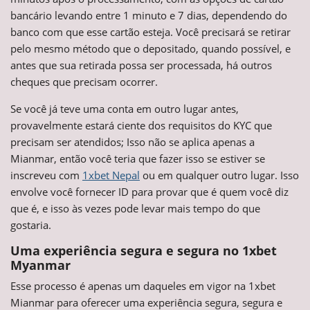
bancário levando entre 1 minuto e 7 dias, dependendo do
banco com que esse cartão esteja. Você precisará se retirar
pelo mesmo método que o depositado, quando possível, e
antes que sua retirada possa ser processada, há outros
cheques que precisam ocorrer.
Se você já teve uma conta em outro lugar antes,
provavelmente estará ciente dos requisitos do KYC que
precisam ser atendidos; Isso não se aplica apenas a
Mianmar, então você teria que fazer isso se estiver se
inscreveu com
1xbet Nepal
ou em qualquer outro lugar. Isso
envolve você fornecer ID para provar que é quem você diz
que é, e isso às vezes pode levar mais tempo do que
gostaria.
Uma experiência segura e segura no 1xbet
Myanmar
Esse processo é apenas um daqueles em vigor na 1xbet
Mianmar para oferecer uma experiência segura, segura e