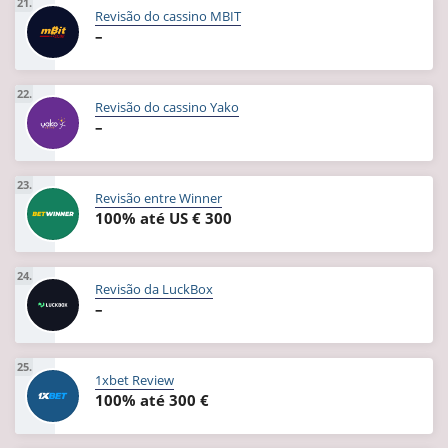
21.
Revisão do cassino MBIT
–
22.
Revisão do cassino Yako
–
23.
Revisão entre Winner
100% até US € 300
24.
Revisão da LuckBox
–
25.
1xbet Review
100% até 300 €