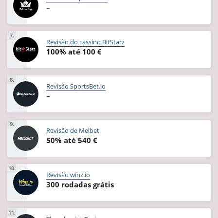
–
7.
Revisão do cassino BitStarz
100% até 100 €
8.
Revisão SportsBet.io
–
9.
Revisão de Melbet
50% até 540 €
10.
Revisão winz.io
300 rodadas grátis
11.