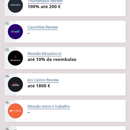
Thunderpick Review
100% até 200 €
12.
Casombie Review
–
13.
Revisão bitcasino.io
até 10% de reembolso
14.
Joo Casino Review
até 1800 €
15.
Revisão entre o trabalho
–
16.