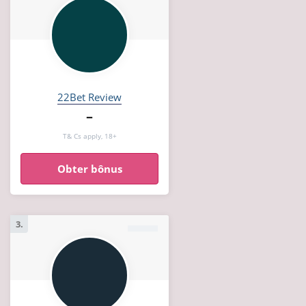
22Bet Review
–
T& Cs apply, 18+
Obter bônus
3.