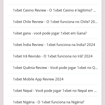
Código bônus:
*****
1xbet Casino Review - O 1xbet Casino é legítimo? Atualização 2024
1xbet Chile Review - O 1xbet funciona no Chile? 2024
1xbet gana - você pode jogar 1xbet em Gana?
1xbet Índia Review - 1xbet funciona na Índia? 2024
1xbet Irã Revisão - O 1xbet funciona no Irã? 2024
1xbet Quênia Review - Você pode jogar 1xbet no Quênia em 2024?
1xbet Mobile App Review 2024
1xbet Nepal - Você pode jogar 1xbet no Nepal em 2024?
1xbet Nigéria - O 1xbet funciona na Nigéria?