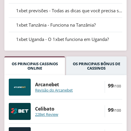
1xbet previsões - Todas as dicas que você precisa saber de agosto2024
1xbet Tanzânia - Funciona na Tanzânia?
1xbet Uganda - O 1xbet funciona em Uganda?
OS PRINCIPAIS CASSINOS
OS PRINCIPAIS BÔNUS DE
ONLINE
CASSINOS
Arcanebet
99
/100
Revisão do Arcanebet
Celibato
99
/100
22Bet Review