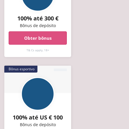
100% até 300 €
Bônus de depósito
Obter bônus
T& Cs apply, 18+
Bônus esportivo
100% até US € 100
Bônus de depósito