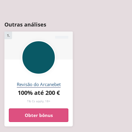
Outras análises
1.
Revisão do Arcanebet
100% até 200 €
T& Cs apply, 18+
Obter bônus