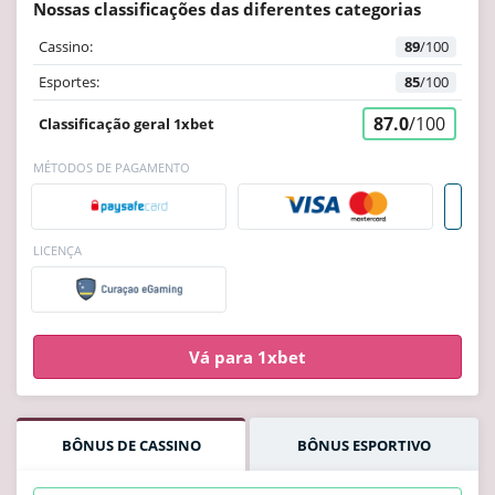
Nossas classificações das diferentes categorias
Cassino:
89
/100
Esportes:
85
/100
87.0
/100
Classificação geral 1xbet
MÉTODOS DE PAGAMENTO
LICENÇA
Vá para 1xbet
BÔNUS DE CASSINO
BÔNUS ESPORTIVO