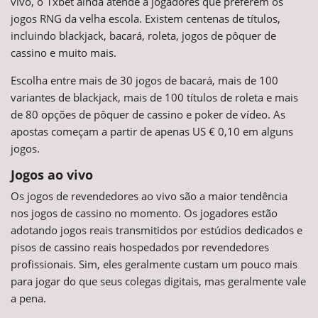
vivo, o 1xbet ainda atende a jogadores que preferem os
jogos RNG da velha escola. Existem centenas de títulos,
incluindo blackjack, bacará, roleta, jogos de pôquer de
cassino e muito mais.
Escolha entre mais de 30 jogos de bacará, mais de 100
variantes de blackjack, mais de 100 títulos de roleta e mais
de 80 opções de pôquer de cassino e poker de vídeo. As
apostas começam a partir de apenas US € 0,10 em alguns
jogos.
Jogos ao vivo
Os jogos de revendedores ao vivo são a maior tendência
nos jogos de cassino no momento. Os jogadores estão
adotando jogos reais transmitidos por estúdios dedicados e
pisos de cassino reais hospedados por revendedores
profissionais. Sim, eles geralmente custam um pouco mais
para jogar do que seus colegas digitais, mas geralmente vale
a pena.