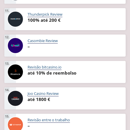
11.
Thunderpick Review
100% até 200 €
12.
Casombie Review
–
13.
Revisão bitcasino.io
até 10% de reembolso
14.
Joo Casino Review
até 1800 €
15.
Revisão entre o trabalho
–