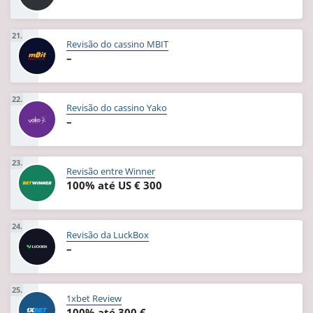
21.
Revisão do cassino MBIT
–
22.
Revisão do cassino Yako
–
23.
Revisão entre Winner
100% até US € 300
24.
Revisão da LuckBox
–
25.
1xbet Review
100% até 300 €