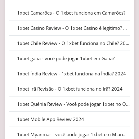
Ímpar:
1.40
1xbet Camarões - O 1xbet funciona em Camarões?
Código bônus:
*****
1xbet Casino Review - O 1xbet Casino é legítimo? Atualização 2024
1xbet Chile Review - O 1xbet funciona no Chile? 2024
1xbet gana - você pode jogar 1xbet em Gana?
1xbet Índia Review - 1xbet funciona na Índia? 2024
1xbet Irã Revisão - O 1xbet funciona no Irã? 2024
1xbet Quênia Review - Você pode jogar 1xbet no Quênia em 2024?
1xbet Mobile App Review 2024
1xbet Myanmar - você pode jogar 1xbet em Mianmar?