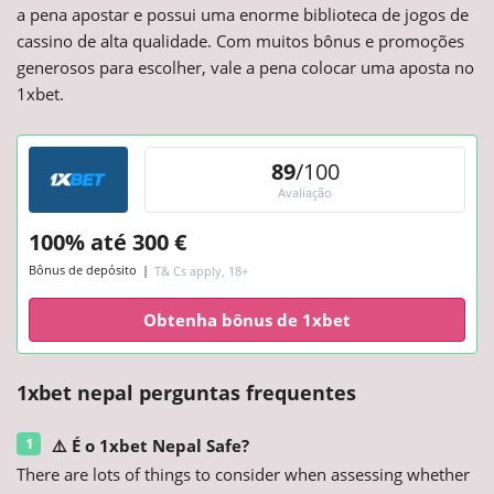
a pena apostar e possui uma enorme biblioteca de jogos de
cassino de alta qualidade. Com muitos bônus e promoções
generosos para escolher, vale a pena colocar uma aposta no
1xbet.
89
/100
Avaliação
100% até 300 €
Bônus de depósito
|
T& Cs apply, 18+
Obtenha bônus de 1xbet
1xbet nepal perguntas frequentes
⚠️ É o 1xbet Nepal Safe?
There are lots of things to consider when assessing whether