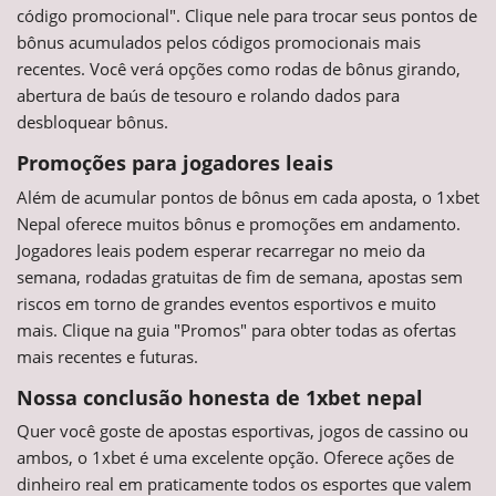
código promocional". Clique nele para trocar seus pontos de
bônus acumulados pelos códigos promocionais mais
recentes. Você verá opções como rodas de bônus girando,
abertura de baús de tesouro e rolando dados para
desbloquear bônus.
Promoções para jogadores leais
Além de acumular pontos de bônus em cada aposta, o 1xbet
Nepal oferece muitos bônus e promoções em andamento.
Jogadores leais podem esperar recarregar no meio da
semana, rodadas gratuitas de fim de semana, apostas sem
riscos em torno de grandes eventos esportivos e muito
mais. Clique na guia "Promos" para obter todas as ofertas
mais recentes e futuras.
Nossa conclusão honesta de 1xbet nepal
Quer você goste de apostas esportivas, jogos de cassino ou
ambos, o 1xbet é uma excelente opção. Oferece ações de
dinheiro real em praticamente todos os esportes que valem