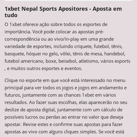
1xbet Nepal Sports Apositores - Aposta em
tudo
O 1xbet oferece ação sobre todos os esportes de
importância. Você pode colocar as apostas pré-
correspondência ou ao vivo/in-play em uma grande
variedade de esportes, incluindo críquete, futebol, tênis,
basquete, hóquei no gelo, vôlei, tênis de mesa, handebol,
futebol americano, boxe, beisebol, atletismo, vários esports
, e muitos outros esportes e eventos.
Clique no esporte em que você está interessado no menu
principal para ver todos os jogos e jogos em andamento e
futuros, juntamente com as chances 1xbet em vários
resultados. Ao fazer suas escolhas, elas aparecerão no seu
deslize de aposta digital, juntamente com um cálculo de
possíveis lucros ou perdas ao entrar no valor que deseja
apostar. Revise estes e confirme suas apostas para fazer
apostas ao vivo com alguns cliques simples. Se você está