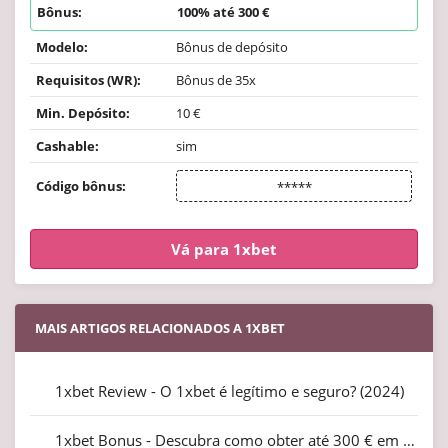
Bônus:
100% até 300 €
Modelo:
Bônus de depósito
Requisitos (WR):
Bônus de 35x
Min. Depósito:
10 €
Cashable:
sim
Código bônus:
*****
Vá para 1xbet
Bônus:
100% até US € 100
MAIS ARTIGOS RELACIONADOS A 1XBET
Modelo:
Bônus de depósito
Requisitos (WR):
5x bônus
1xbet Review - O 1xbet é legítimo e seguro? (2024)
Min. Depósito:
€ 10
Cashable:
sim
1xbet Bonus - Descubra como obter até 300 € em 1xbet