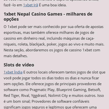
fazê -lo em
1xbet Irã
É uma boa ideia.
1xbet Nepal Casino Games - milhares de
opções
O 1xbet pode ser mais conhecido por sua oferta de apostas
esportivas, mas também oferece milhares de jogos de
cassino em dinheiro real, incluindo máquinas de caça-
níqueis, roleta, blackjack, poker, jogos ao vivo e muito mais.
Nesta seção, abordaremos os jogos de cassino 1xbet com
mais detalhes.
Slots de vídeo
1xbet Índia
E outros locais oferecem tantos jogos de slot que
você pode jogar todos os dias todos os dias e nunca ficar
sem opções. Ele oferece jogos de principais provedores de
software como Pragmatic Play, Blueprint Gaming, Betsoft,
Red Tiger, Rival, Yggdrasil, Nolimit City e muitos outros. Isso
é um bom sinal; Provedores de software confiáveis
significam jogos seguros e legítimos que oferecem uma