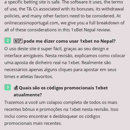
a specific betting site is safe. The software it uses, the terms
of use, the T& Cs associated with its bonuses, its withdrawal
policies, and many other factors need to be considered. At
onlinecassinoportugal.com, we give you a full breakdown of
all of these considerations in this 1xBet Nepal review.
🇳🇵 pode me dizer como usar 1xbet no Nepal?
O uso deste site é super fácil, graças ao seu design e
interface amigáveis. Nesta revisão, explicamos como colocar
uma aposta de dinheiro real na 1xbet. Realmente são
necessários apenas alguns cliques para apostar em seus
times e atletas favoritos.
💰 Quais são os códigos promocionais 1xbet
atualmente?
Trazemos a você um colapso completo de todos os mais
recentes bônus e promoções na 1xbet nesta revisão. Isso
inclui como encontrar e desbloquear os códigos
promocionais mais recentes.