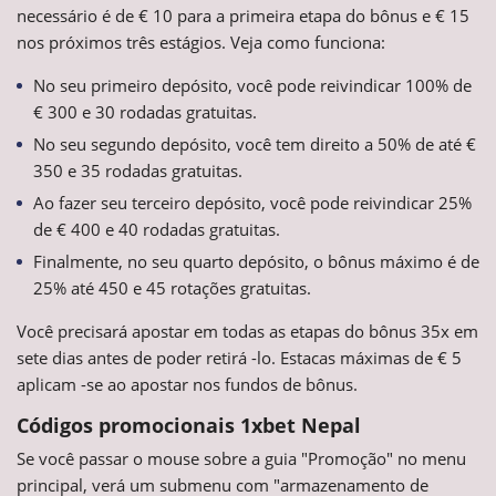
necessário é de € 10 para a primeira etapa do bônus e € 15
nos próximos três estágios. Veja como funciona:
No seu primeiro depósito, você pode reivindicar 100% de
€ 300 e 30 rodadas gratuitas.
No seu segundo depósito, você tem direito a 50% de até €
350 e 35 rodadas gratuitas.
Ao fazer seu terceiro depósito, você pode reivindicar 25%
de € 400 e 40 rodadas gratuitas.
Finalmente, no seu quarto depósito, o bônus máximo é de
25% até 450 e 45 rotações gratuitas.
Você precisará apostar em todas as etapas do bônus 35x em
sete dias antes de poder retirá -lo. Estacas máximas de € 5
aplicam -se ao apostar nos fundos de bônus.
Códigos promocionais 1xbet Nepal
Se você passar o mouse sobre a guia "Promoção" no menu
principal, verá um submenu com "armazenamento de