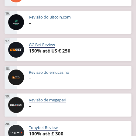
16.
Revisão do Bitcoin.com
–
17.
GG.Bet Review
150% até US € 250
18.
Revisão do emucasino
–
19.
Revisão de megapari
–
20.
Tonybet Review
100% até £ 300